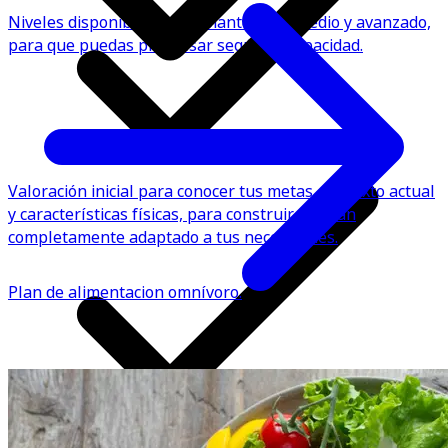
Niveles disponibles: Principiante, intermedio y avanzado,
para que puedas progresar según tu capacidad.
Valoración inicial para conocer tus metas, contexto actual
y características físicas, para construir un plan
completamente adaptado a tus necesidades.
Plan de alimentacion omnívoro.