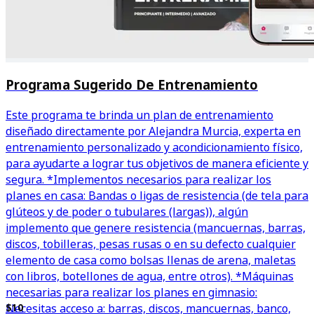
Programa Sugerido De Entrenamiento
Este programa te brinda un plan de entrenamiento
diseñado directamente por Alejandra Murcia, experta en
entrenamiento personalizado y acondicionamiento físico,
para ayudarte a lograr tus objetivos de manera eficiente y
segura. *Implementos necesarios para realizar los
planes en casa: Bandas o ligas de resistencia (de tela para
glúteos y de poder o tubulares (largas)), algún
implemento que genere resistencia (mancuernas, barras,
discos, tobilleras, pesas rusas o en su defecto cualquier
elemento de casa como bolsas llenas de arena, maletas
con libros, botellones de agua, entre otros). *Máquinas
necesarias para realizar los planes en gimnasio:
Necesitas acceso a: barras, discos, mancuernas, banco,
$10