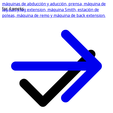
máquinas de abducción y aducción, prensa, máquina de
for 4 weeks
leg curl y leg extension, máquina Smith, estación de
poleas, máquina de remo y máquina de back extension.