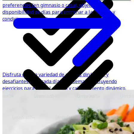
preferencias (en gimnasio o casa), objetivos,
disponibilidad de días para entrenar a la semana y
condiciones especiales.
Disfruta de una variedad de rutinas dinámicas y
desafiantes para cada día de la semana, incluyendo
ejercicios para todo el cuerpo y calentamiento dinámico.
*Estos planes son guías de alimentación que no incluyen
seguimiento, valoración personalizada ni llamada inicial
de onboarding.