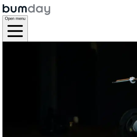
Open menu
Home
About
Plans
App
Open menu