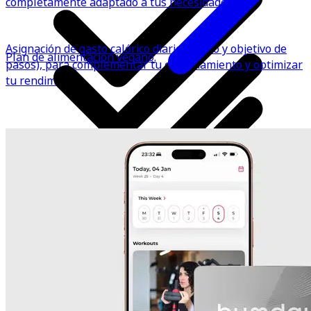
completamente adaptado a tus necesidades.
Asignación de gasto calórico diario (cardio y objetivo de
Plan de alimentacion vegano.
pasos), para complementar tu entrenamiento y optimizar
tu rendimiento.
Sugerencia semanal de RIR/RPE, sobrecarga progresiva y
tempo y posibilidad de registrar los pesos de cada
ejercicio en cada sesión (dentro de la misma app), para
evaluar el progreso.
Disfruta de una variedad de comidas nutritivas y sabrosas
para cada día de la semana, incluyendo desayuno,
almuerzo, cena y dos snacks.
Conoce el valor aproximado de calorías y macronutrientes