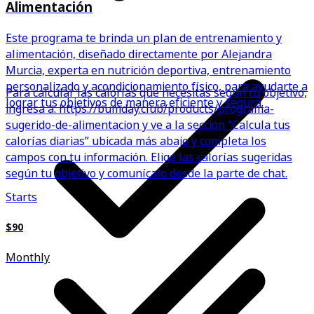
Alimentación
Este programa te brinda un plan de entrenamiento y
alimentación, diseñado directamente por Alejandra
Murcia, experta en nutrición deportiva, entrenamiento
personalizado y acondicionamiento físico, para ayudarte a
Para calcular las calorías que necesitas según tu objetivo,
lograr tus objetivos de manera eficiente y segura.
ingresa a: https://bumday.club/products/programa-
sugerido-de-alimentacion y ve a la sección “Calcula tus
calorías diarias” ubicada más abajo y completa los
campos con tu información. Elige las calorías sugeridas
según tu objetivo y comunícalo desde la parte de chat.
Starts
$90
Monthly