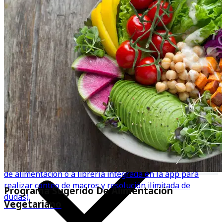
Opciones de frecuencia: Entrenamientos de 3, 4 o 5 días
por semana, ajustados a tu disponibilidad y objetivos.
Acceso a una aplicación (disponible en iOS o Android) en
la que se centralizará toda la comunicación (revisión de
reportes semanales, corrección de técnica, acceso a plan
Diseñados y avalados por una nutricionista profesional.
de alimentación o a librería integrada en la app para
realizar conteo de macros y resolución ilimitada de
Programa Sugerido De Alimentación
dudas).
Vegetariano