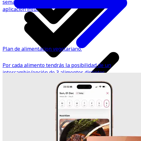
semana), resistencia y desempeño físico con nuestra
aplicación intuitiva.
Plan de alimentacion vegetariano.
Por cada alimento tendrás la posibilidad de un
intercambio/opción de 3 alimentos distintos.
*Estos planes son guías de alimentación que no incluyen
seguimiento, valoración personalizada ni llamada inicial
Sugerencia semanal de RIR/RPE, sobrecarga progresiva y
de onboarding.
tempo y posibilidad de registrar los pesos de cada
ejercicio en cada sesión (dentro de la misma app), para
evaluar el progreso.